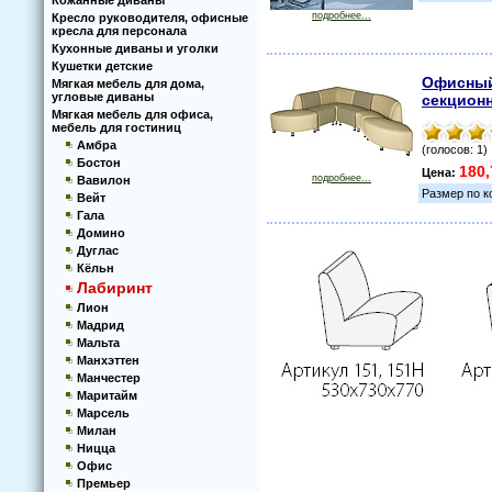
Кoжанные диваны
подробнее...
Кресло руководителя, офисные
кресла для персонала
Кухoнные диваны и угoлки
Кушетки детские
Офисный
Мягкая мебель для дома,
угловые диваны
секцион
Мягкая мебель для офиса,
мебель для гостиниц
Амбра
(голосов: 1)
Бостон
180,
Цена:
подробнее...
Вавилон
Размер по к
Вейт
Гала
Домино
Дуглас
Кёльн
Лабиринт
Лион
Мадрид
Мальта
Манхэттен
Манчестер
Маритайм
Марсель
Милан
Ницца
Офис
Премьер