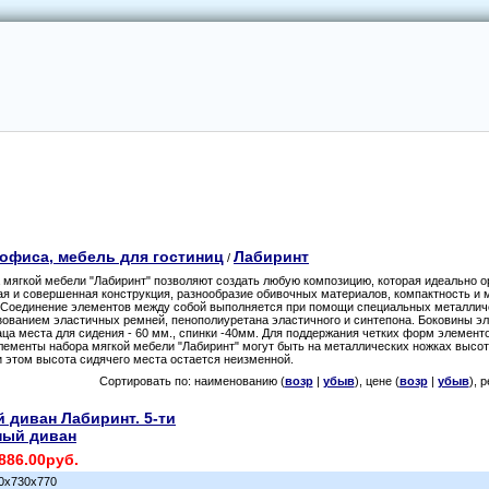
 офиса, мебель для гостиниц
Лабиринт
/
 мягкой мебели "Лабиринт" позволяют создать любую композицию, которая идеально о
я и совершенная конструкция, разнообразие обивочных материалов, компактность и 
. Соединение элементов между собой выполняется при помощи специальных металличе
ованием эластичных ремней, пенополиуретана эластичного и синтепона. Боковины э
ца места для сидения - 60 мм., спинки -40мм. Для поддержания четких форм элемент
лементы набора мягкой мебели "Лабиринт" могут быть на металлических ножках высото
и этом высота сидячего места остается неизменной.
Сортировать по: наименованию (
возр
|
убыв
), цене (
возр
|
убыв
), 
 диван Лабиринт. 5-ти
ный диван
886.00руб.
0х730х770