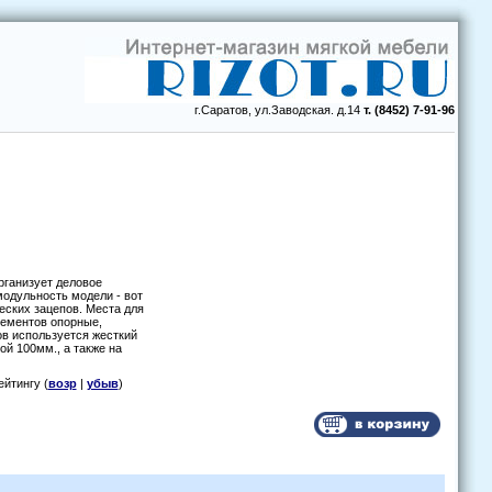
г.Саратов, ул.Заводская. д.14
т. (8452) 7-91-96
рганизует деловое
модульность модели - вот
ских зацепов. Места для
лементов опорные,
ов используется жесткий
й 100мм., а также на
рейтингу (
возр
|
убыв
)