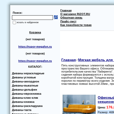
Главная
Поиск:
О магазине RIZOT.RU
Обратная связь
Прайс-лист
искать в найденном
Как приобрести товар
Корзина
(нет товаров)
https://rupor-megafon.ru
(нет товаров)
Главная
Мягкая мебель для
/
https://rupor-megafon.ru
Пять конструктивных элементов набора
КАТАЛОГ:
пространство Вашего офиса. Обтекаема
потребительские качества "Лабиринта"
Диваны нераскладные
сидения набора формируются с использ
Диваны угловые
коробчатой конструкции. Толщина матра
поролон по периметру всего изделия. Э
Диваны-аккoрдеoн
пластиковых ножках высотой 20мм., пр
Диваны-выкатные
Диваны-дельфин
Диваны-еврoкнижка
Офисный
Диваны-клик-кляк
секцион
Диваны-книжка
Диваны-раскладушка
176,
Цена:
Диваны-тахта
Размер: 468