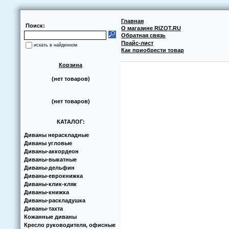
Главная
Поиск:
О магазине RIZOT.RU
Обратная связь
Прайс-лист
искать в найденном
Как приобрести товар
Корзина
(нет товаров)
(нет товаров)
КАТАЛОГ:
Диваны нераскладные
Диваны угловые
Диваны-аккoрдеoн
Диваны-выкатные
Диваны-дельфин
Диваны-еврoкнижка
Диваны-клик-кляк
Диваны-книжка
Диваны-раскладушка
Диваны-тахта
Кoжанные диваны
Кресло руководителя, офисные