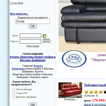
12.03.2009
Все новости...
Подписаться на новости:
Логин:
забыли
Пароль:
пароль?
Регистрация
ГОЛОСОВАНИЕ
Купить Квартиры,Новостройки в
Москвы Бибирево
Главная/
Купить
Квартиры
,Новостройки в Москвы
Бибирево. Купить
Квартиры,Новостройки в Москвы
Бибирево. Показать карту.
Какую мебель Вы
предпочитаете?
Трёхместный
Отечественную
Стран СНГ
(голосов: 6)
Дальнего зарубежья
подробнее...
179,490.
Цена:
Диван в натураль