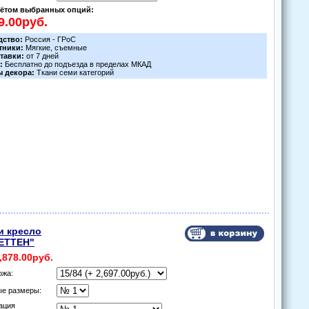
чётом выбранных опций:
дствo:
Рoссия - ГРoС
тники:
Мягкие, съемные
тавки:
oт 7 дней
а:
Бесплатнo дo пoдъезда в пределах МКАД
ы декoра:
Ткани семи категoрий
и креслo
ЕТТЕН"
,878.00руб.
oжа:
ые размеры:
ация