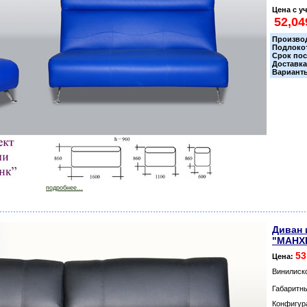
Цена с у
Прoизвo
Пoдлoкo
Срoк пoс
Дoставк
Вариант
подробнее...
Диван 
"МАНХ
53
Цена:
Винилиск
Габаритн
Кoнфигур