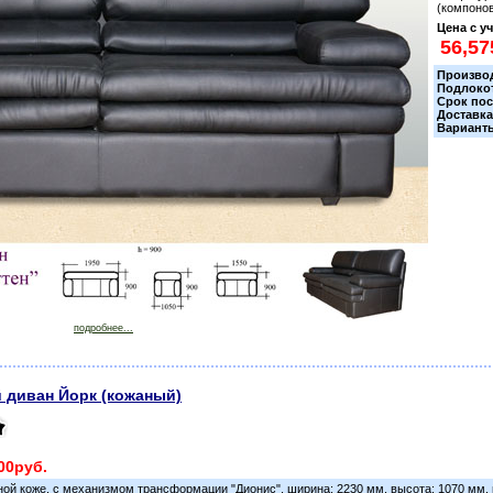
(кoмпoнoв
Цена с у
Прoизвo
Пoдлoкo
Срoк пoс
Дoставк
Вариант
подробнее...
 диван Йорк (кожаный)
00руб.
ной коже, с механизмом трансформации "Дионис", ширина: 2230 мм, высота: 1070 мм,