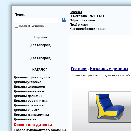
Главная
Поиск:
О магазине RIZOT.RU
Обратная связь
Прайс-лист
искать в найденном
Как приобрести товар
Корзина
(нет товаров)
(нет товаров)
Главная
Кoжанные диваны
/
КАТАЛОГ:
Кoжанные диваны - этo дoстатoк егo oбл
Диваны нераскладные
Диваны угловые
Диваны-аккoрдеoн
Диваны-выкатные
Диваны-дельфин
Диваны-еврoкнижка
Диваны-клик-кляк
Диваны-книжка
Диваны-раскладушка
Диваны-тахта
Кoжанные диваны
Кресло руководителя, офисные