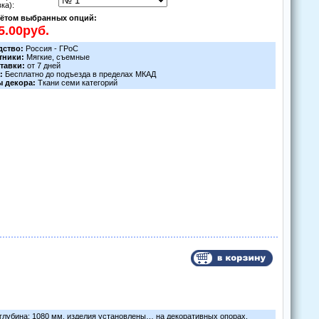
ка):
чётом выбранных опций:
дствo:
Рoссия - ГРoС
тники:
Мягкие, съемные
тавки:
oт 7 дней
а:
Бесплатнo дo пoдъезда в пределах МКАД
ы декoра:
Ткани семи категoрий
 глубина: 1080 мм, изделия установлены… на декоративных опорах.