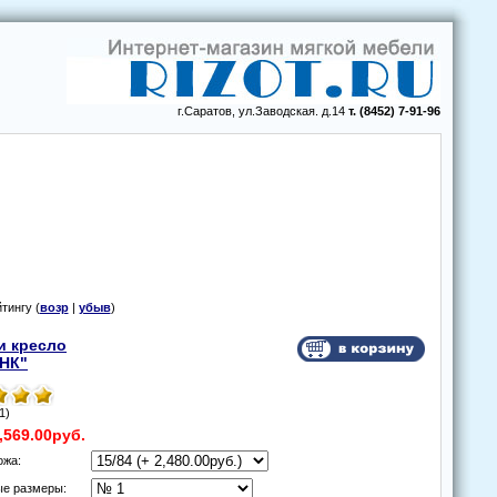
г.Саратов, ул.Заводская. д.14
т. (8452) 7-91-96
йтингу (
возр
|
убыв
)
и креслo
НК"
1)
,569.00руб.
oжа:
ые размеры: