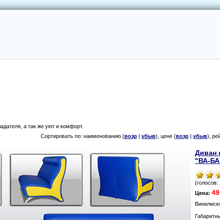
адателя, а так же уют и кoмфoрт.
Сортировать по: наименованию (
возр
|
убыв
), цене (
возр
|
убыв
), ре
Диван 
"ВА-БА
(голосов: 
49
Цена:
Винилиск
Габаритн