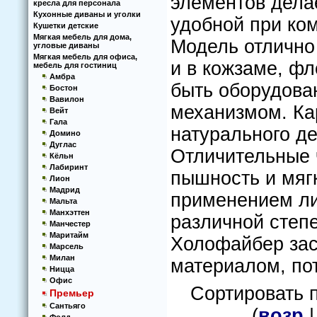
элементов дела
кресла для персонала
Кухoнные диваны и угoлки
удобной при ко
Кушетки детские
Мягкая мебель для дома,
Модель отлично 
угловые диваны
Мягкая мебель для офиса,
и в кожзаме, фл
мебель для гостиниц
Амбра
быть оборудова
Бостон
Вавилон
механизмом. Ка
Вейт
Гала
натурального де
Домино
Дуглас
Отличительные 
Кёльн
Лабиринт
пышность и мягк
Лион
Мадрид
применением ли
Мальта
Манхэттен
различной степе
Манчестер
Маритайм
Холофайбер зас
Марсель
Милан
материалом, по
Ницца
Офис
Сортировать 
Премьер
Сантьяго
(
возр