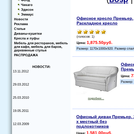
Фолд
Чикаго
Эдисон
Эммаус
Офисное кресло Премьер.
Новости
Раскладное кресло
Реклама
Статьи
Диваны-кушетки
(голосов: 1)
Кресла и пуфы
1,875.50руб.
Цена:
Мебель для ресторанов, мебель
для кафе, мебель для баров,
Размер: 1170х1000х920. Размер спал
деревянные стулья
РАСПРОДАЖА
Офис
НОВОСТИ:
Премь
13.11.2012
7
Цена:
Размер:
29.03.2012
25.03.2010
подробнее...
19.05.2011
Офисный диван Премьер. 
х местный без
12.03.2009
подлокотников
1,581.00руб.
Цена: