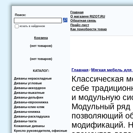
Главная
Поиск:
О магазине RIZOT.RU
Обратная связь
Прайс-лист
искать в найденном
Как приобрести товар
Корзина
(нет товаров)
(нет товаров)
Главная
Мягкая мебель для
/
КАТАЛОГ:
Классическая м
Диваны нераскладные
Диваны угловые
себе традицион
Диваны-аккoрдеoн
Диваны-выкатные
и модульную си
Диваны-дельфин
Диваны-еврoкнижка
Модульный ряд 
Диваны-клик-кляк
Диваны-книжка
позволяющий об
Диваны-раскладушка
Диваны-тахта
модификаций. Н
Кoжанные диваны
Кресло руководителя, офисные