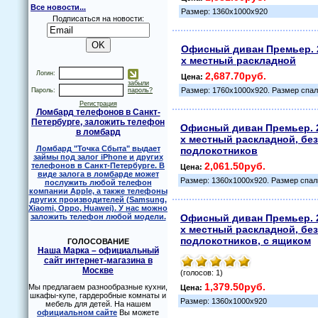
Все новости...
Размер: 1360х1000х920
Подписаться на новости:
Офисный диван Премьер. 
х местный раскладной
Логин:
2,687.70руб.
Цена:
забыли
Размер: 1760х1000х920. Размер спал
Пароль:
пароль?
Регистрация
Ломбард телефонов в Санкт-
Петербурге, заложить телефон
Офисный диван Премьер. 
в ломбард
х местный раскладной, без
Ломбард "Точка Сбыта" выдает
подлокотников
займы под залог iPhone и других
2,061.50руб.
телефонов в Санкт-Петербурге. В
Цена:
виде залога в ломбарде может
Размер: 1360х1000х920. Размер спал
послужить любой телефон
компании Apple, а также телефоны
других производителей (Samsung,
Xiaomi, Oppo, Huawei). У нас можно
заложить телефон любой модели.
Офисный диван Премьер. 
х местный раскладной, без
подлокотников, с ящиком
ГОЛОСОВАНИЕ
Наша Марка – официальный
сайт интернет-магазина в
Москве
(голосов: 1)
1,379.50руб.
Мы предлагаем разнообразные кухни,
Цена:
шкафы-купе, гардеробные комнаты и
Размер: 1360х1000х920
мебель для детей. На нашем
официальном сайте
Вы можете