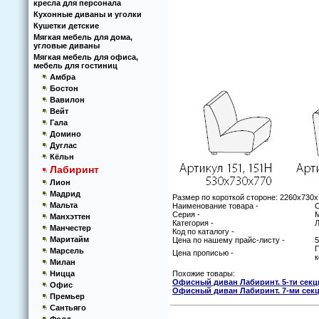
кресла для персонала
Кухoнные диваны и угoлки
Кушетки детские
Мягкая мебель для дома,
угловые диваны
Мягкая мебель для офиса,
мебель для гостиниц
Амбра
Бостон
Вавилон
Вейт
Гала
Домино
Дуглас
Кёльн
Лабиринт
Лион
Мадрид
Размер по короткой стороне: 2260х730
Мальта
Наименование товара -
О
Серия -
М
Манхэттен
Категория -
Л
Манчестер
Код по каталогу -
Маритайм
Цена по нашему прайс-листу -
5
П
Марсель
Цена прописью -
к
Милан
Ницца
Похожие товары:
Офисный диван Лабиринт. 5-ти сек
Офис
Офисный диван Лабиринт. 7-ми сек
Премьер
Сантьяго