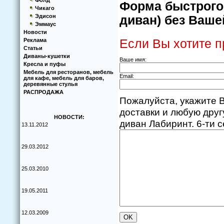
Фолд
Форма быстрого 
Чикаго
Эдисон
диван) без Ваше
Эммаус
Новости
Если Вы хотите п
Реклама
Статьи
Диваны-кушетки
Ваше имя:
Кресла и пуфы
Мебель для ресторанов, мебель
Email:
для кафе, мебель для баров,
деревянные стулья
РАСПРОДАЖА
Пожалуйста, укажите В
доставки и любую дру
НОВОСТИ:
диван Лабиринт. 6-ти 
13.11.2012
29.03.2012
25.03.2010
19.05.2011
12.03.2009