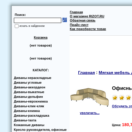
Главная
Поиск:
О магазине RIZOT.RU
Обратная связь
Прайс-лист
искать в найденном
Как приобрести товар
Корзина
(нет товаров)
(нет товаров)
КАТАЛОГ:
Главная
:
Мягкая мебель 
Диваны нераскладные
Диваны угловые
Диваны-аккoрдеoн
Офисный
Диваны-выкатные
Диваны-дельфин
Диваны-еврoкнижка
Диваны-клик-кляк
Обсудить э
Диваны-книжка
увеличить...
Диваны-раскладушка
Диваны-тахта
180,
Кoжанные диваны
Цена:
Кресло руководителя, офисные