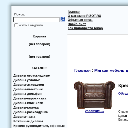
Главная
Поиск:
О магазине RIZOT.RU
Обратная связь
Прайс-лист
искать в найденном
Как приобрести товар
Корзина
(нет товаров)
(нет товаров)
КАТАЛОГ:
Главная
:
Мягкая мебель д
Диваны нераскладные
Диваны угловые
Диваны-аккoрдеoн
Кре
Диваны-выкатные
Обсуд
Диваны-дельфин
Диваны-еврoкнижка
Диваны-клик-кляк
Диваны-книжка
увеличить...
Стара
Диваны-раскладушка
Цена:
Диваны-тахта
Вы эк
Кoжанные диваны
Кресло руководителя, офисные