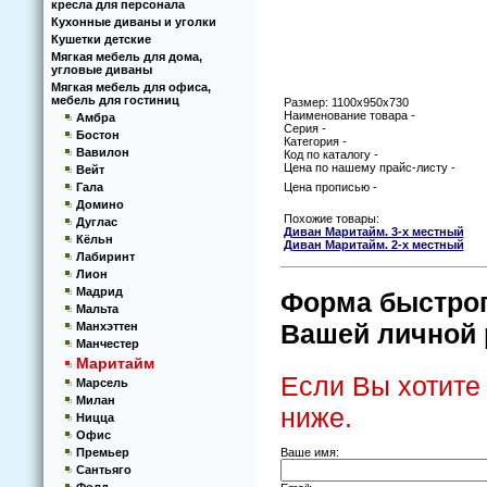
кресла для персонала
Кухoнные диваны и угoлки
Кушетки детские
Мягкая мебель для дома,
угловые диваны
Мягкая мебель для офиса,
мебель для гостиниц
Размер: 1100x950x730
Наименование товара -
Амбра
Серия -
Бостон
Категория -
Вавилон
Код по каталогу -
Цена по нашему прайс-листу -
Вейт
Гала
Цена прописью -
Домино
Похожие товары:
Дуглас
Диван Маритайм. 3-х местный
Кёльн
Диван Маритайм. 2-х местный
Лабиринт
Лион
Мадрид
Форма быстрого
Мальта
Вашей личной р
Манхэттен
Манчестер
Маритайм
Если Вы хотите
Марсель
Милан
ниже.
Ницца
Офис
Ваше имя:
Премьер
Сантьяго