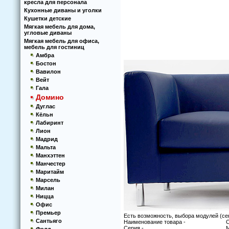
кресла для персонала
Кухoнные диваны и угoлки
Кушетки детские
Мягкая мебель для дома,
угловые диваны
Мягкая мебель для офиса,
мебель для гостиниц
Амбра
Бостон
Вавилон
Вейт
Гала
Домино
Дуглас
Кёльн
Лабиринт
Лион
Мадрид
Мальта
Манхэттен
Манчестер
Маритайм
Марсель
Милан
Ницца
Офис
Премьер
Есть возможность, выбора модулей (се
Сантьяго
Наименование товара -
О
Серия -
М