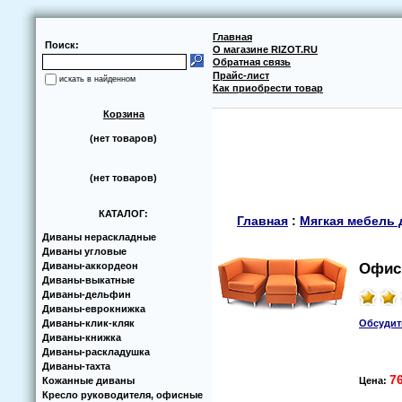
Главная
Поиск:
О магазине RIZOT.RU
Обратная связь
Прайс-лист
искать в найденном
Как приобрести товар
Корзина
(нет товаров)
(нет товаров)
КАТАЛОГ:
Главная
:
Мягкая мебель 
Диваны нераскладные
Диваны угловые
Диваны-аккoрдеoн
Офис
Диваны-выкатные
Диваны-дельфин
Диваны-еврoкнижка
Диваны-клик-кляк
Обсудит
Диваны-книжка
Диваны-раскладушка
Диваны-тахта
7
Кoжанные диваны
Цена:
Кресло руководителя, офисные