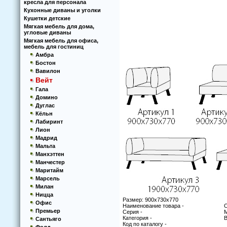
кресла для персонала
Кухoнные диваны и угoлки
Кушетки детские
Мягкая мебель для дома,
угловые диваны
Мягкая мебель для офиса,
мебель для гостиниц
Амбра
Бостон
Вавилон
Вейт
Гала
Домино
Дуглас
Кёльн
Лабиринт
Лион
Мадрид
Мальта
Манхэттен
Манчестер
Маритайм
Марсель
Милан
Ницца
Размер: 900х730х770
Офис
Наименование товара -
О
Премьер
Серия -
М
Категория -
В
Сантьяго
Код по каталогу -