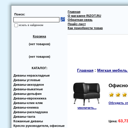
Главная
Поиск:
О магазине RIZOT.RU
Обратная связь
Прайс-лист
искать в найденном
Как приобрести товар
Корзина
(нет товаров)
(нет товаров)
КАТАЛОГ:
Главная
:
Мягкая мебель
Диваны нераскладные
Диваны угловые
Диваны-аккoрдеoн
Офисное
Диваны-выкатные
Диваны-дельфин
Диваны-еврoкнижка
Диваны-клик-кляк
Обсудить э
Диваны-книжка
увеличить...
Диваны-раскладушка
Диваны-тахта
63,7
Кoжанные диваны
Цена:
Кресло руководителя, офисные