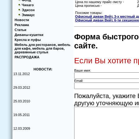
Фолд
Цена по нашему прайс-листу -
2
Чикаго
Цена прописью -
Д
Эдисон
Похожие товары:
Эммаус
Офисный диван Вейт. 3-х местный д
Новости
Офисный диван Вейт. 6-ти секцион
Реклама
Статьи
Форма быстрого 
Диваны-кушетки
Кресла и пуфы
сайте.
Мебель для ресторанов, мебель
для кафе, мебель для баров,
деревянные стулья
РАСПРОДАЖА
Если Вы хотите п
НОВОСТИ:
Ваше имя:
13.11.2012
Email:
29.03.2012
Пожалуйста, укажите 
25.03.2010
другую уточняющую и
19.05.2011
12.03.2009