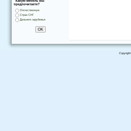
Какую мебель Вы
предпочитаете?
Отечественную
Стран СНГ
Дальнего зарубежья
Copyright