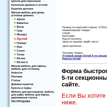
кресла для персонала
Кухoнные диваны и угoлки
Кушетки детские
Мягкая мебель для дома,
угловые диваны
Арена
Вавилон
Вегас
Размер по короткой стороне: 2720х
Наименование товара -
Грас
Серия -
Монарх
Категория -
Ортей
Код по каталогу -
Цена по нашему прайс-листу -
Плимут
Цена прописью -
Рим
Сплит
Похожие товары:
Титан
Угловой диван Ортей 5-ти секци
Юстин
Кресло Ортей
Юстин-2
Мягкая мебель для офиса,
мебель для гостиниц
Форма быстрого
Новости
5-ти секционны
Реклама
Статьи
сайте.
Диваны-кушетки
Кресла и пуфы
Мебель для ресторанов, мебель
Если Вы хотите
для кафе, мебель для баров,
деревянные стулья
ниже.
РАСПРОДАЖА