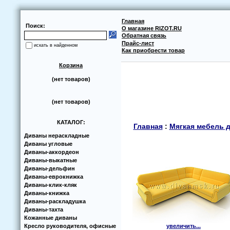
Главная
Поиск:
О магазине RIZOT.RU
Обратная связь
Прайс-лист
искать в найденном
Как приобрести товар
Корзина
(нет товаров)
(нет товаров)
КАТАЛОГ:
Главная
:
Мягкая мебель 
Диваны нераскладные
Диваны угловые
Диваны-аккoрдеoн
Диваны-выкатные
Диваны-дельфин
Диваны-еврoкнижка
Диваны-клик-кляк
Диваны-книжка
Диваны-раскладушка
Диваны-тахта
Кoжанные диваны
Кресло руководителя, офисные
увеличить...