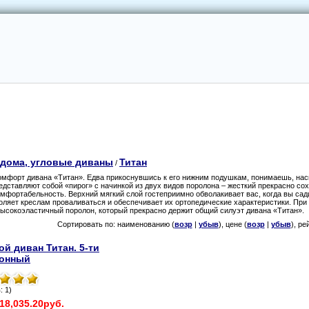
 дома, угловые диваны
Титан
/
комфорт дивана «Титан». Едва прикоснувшись к его нижним подушкам, понимаешь, наск
едставляют собой «пирог» с начинкой из двух видов поролона – жесткий прекрасно со
мфортабельность. Верхний мягкий слой гостеприимно обволакивает вас, когда вы сади
оляет креслам проваливаться и обеспечивает их ортопедические характеристики. При
ысокоэластичный поролон, который прекрасно держит общий силуэт дивана «Титан».
Сортировать по: наименованию (
возр
|
убыв
), цене (
возр
|
убыв
), ре
ой диван Титан. 5-ти
ионный
: 1)
18,035.20руб.