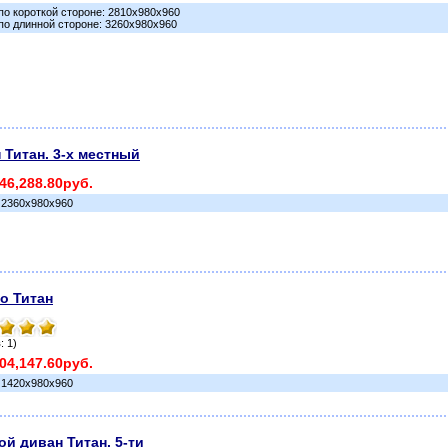
по короткой стороне: 2810х980х960
по длинной стороне: 3260х980х960
 Титан. 3-х местный
46,288.80руб.
 2360х980х960
о Титан
: 1)
04,147.60руб.
 1420х980х960
ой диван Титан. 5-ти