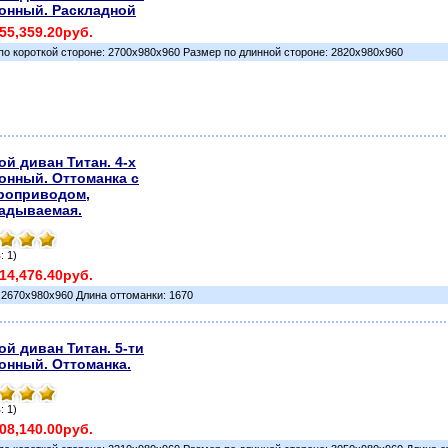
онный. Раскладной
55,359.20руб.
по короткой стороне: 2700х980х960 Размер по длинной стороне: 2820х980х960
ой диван Титан. 4-х
онный. Оттоманка с
роприводом,
адываемая.
: 1)
14,476.40руб.
 2670х980х960 Длина оттоманки: 1670
ой диван Титан. 5-ти
онный. Оттоманка.
: 1)
08,140.00руб.