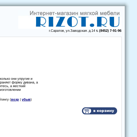
г.Саратов, ул.Заводская. д.14
т. (8452) 7-91-96
олько они упругие и
храняет форму дивана, а
тесь, а жесткий
 изготовлении
йтингу (
возр
|
убыв
)