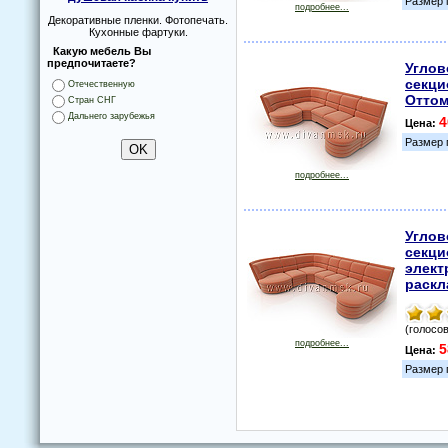
Размер 
подробнее...
Декоративные пленки. Фотопечать.
Кухонные фартуки.
Какую мебель Вы
предпочитаете?
Углов
секци
Отечественную
Оттом
Стран СНГ
Дальнего зарубежья
4
Цена:
Размер 
подробнее...
Углов
секци
элект
раскл
(голосов
подробнее...
5
Цена:
Размер 