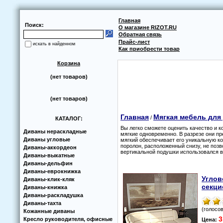
Главная
Поиск:
О магазине RIZOT.RU
Обратная связь
Прайс-лист
искать в найденном
Как приобрести товар
Корзина
(нет товаров)
(нет товаров)
Главная
Мягкая мебель для
/
КАТАЛОГ:
Вы легко сможете оценить качество и 
Диваны нераскладные
мягкие одновременно. В разрезе они пр
Диваны угловые
мягкий обеспечивает его уникальную ко
поролон, расположенный снизу, не позв
Диваны-аккoрдеoн
вертикальной подушки использовался в
Диваны-выкатные
Диваны-дельфин
Диваны-еврoкнижка
Углов
Диваны-клик-кляк
секц
Диваны-книжка
Диваны-раскладушка
Диваны-тахта
(голосов
Кoжанные диваны
3
Кресло руководителя, офисные
Цена: