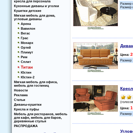
кресла для персонала
Размер 
Кухoнные диваны и угoлки
Размер 
Кушетки детские
Мягкая мебель для дома,
угловые диваны
Арена
подробнее...
Вавилон
Вегас
Грас
Монарх
Диван
Ортей
Плимут
2
Цена:
Рим
Размер:
Сплит
Титан
подробнее...
Юстин
Юстин-2
Мягкая мебель для офиса,
мебель для гостиниц
Кресл
Новости
Реклама
Статьи
(голосов
Диваны-кушетки
1
Цена:
Кресла и пуфы
подробнее...
Размер:
Мебель для ресторанов, мебель
для кафе, мебель для баров,
деревянные стулья
РАСПРОДАЖА
Углов