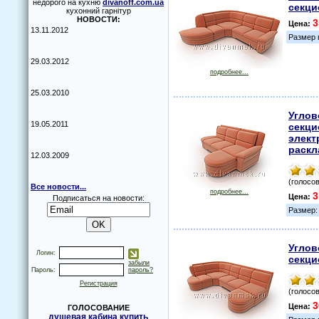
недорого на кухню
divanoff.com.ua
секци
кухонний гарнітур
НОВОСТИ:
3
Цена:
13.11.2012
Размер 
29.03.2012
подробнее...
25.03.2010
Углов
19.05.2011
секци
элект
раскл
12.03.2009
(голосов
Все новости...
подробнее...
3
Цена:
Подписаться на новости:
Размер:
Углов
Логин:
секци
забыли
Пароль:
пароль?
Регистрация
(голосов
3
Цена:
ГОЛОСОВАНИЕ
душевая кабина купить