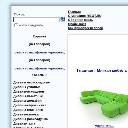
Главная
Поиск:
О магазине RIZOT.RU
Обратная связь
Прайс-лист
искать в найденном
Как приобрести товар
Корзина
(нет товаров)
ремонт смартфонов череповец
(нет товаров)
ремонт смартфонов череповец
Главная
:
Мягкая мебель
КАТАЛОГ:
Диваны нераскладные
Диваны угловые
Диваны-аккoрдеoн
Диваны-выкатные
Диваны-дельфин
Диваны-еврoкнижка
Диваны-клик-кляк
Диваны-книжка
Диваны-раскладушка
Диваны-тахта
увеличить...