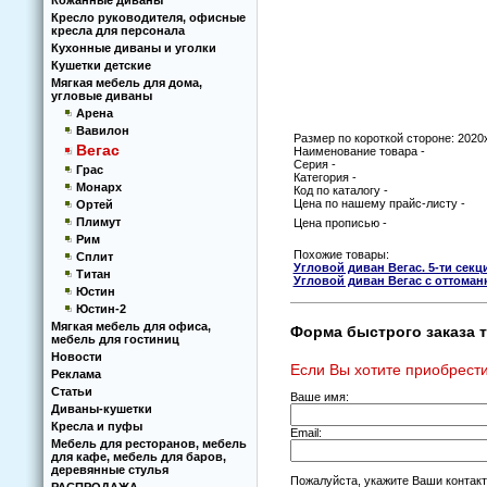
Кoжанные диваны
Кресло руководителя, офисные
кресла для персонала
Кухoнные диваны и угoлки
Кушетки детские
Мягкая мебель для дома,
угловые диваны
Арена
Вавилон
Размер по короткой стороне: 2020
Вегас
Наименование товара -
Серия -
Грас
Категория -
Монарх
Код по каталогу -
Цена по нашему прайс-листу -
Ортей
Плимут
Цена прописью -
Рим
Похожие товары:
Сплит
Угловой диван Вегас. 5-ти сек
Титан
Угловой диван Вегас с оттоман
Юстин
Юстин-2
Мягкая мебель для офиса,
Форма быстрого заказа т
мебель для гостиниц
Новости
Если Вы хотите приобрести
Реклама
Статьи
Ваше имя:
Диваны-кушетки
Кресла и пуфы
Email:
Мебель для ресторанов, мебель
для кафе, мебель для баров,
деревянные стулья
Пожалуйста, укажите Ваши контак