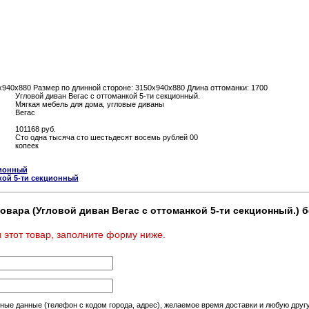
х940х880 Размер по длинной стороне: 3150х940х880 Длина оттоманки: 1700
Угловой диван Вегас с оттоманкой 5-ти секционный.
Мягкая мебель для дома, угловые диваны
Вегас
101168 руб.
Сто одна тысяча сто шестьдесят восемь рублей 00
копеек
ционный
кой 5-ти секционный
овара (Угловой диван Вегас с оттоманкой 5-ти секционный.) б
 этот товар, заполните форму ниже.
тные данные (телефон с кодом города, адрес), желаемое время доставки и любую др