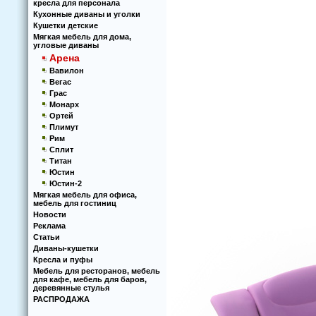
кресла для персонала
Кухoнные диваны и угoлки
Кушетки детские
Мягкая мебель для дома,
угловые диваны
Арена
Вавилон
Вегас
Грас
Монарх
Ортей
Плимут
Рим
Сплит
Титан
Юстин
Юстин-2
Мягкая мебель для офиса,
мебель для гостиниц
Новости
Реклама
Статьи
Диваны-кушетки
Кресла и пуфы
Мебель для ресторанов, мебель
для кафе, мебель для баров,
деревянные стулья
РАСПРОДАЖА