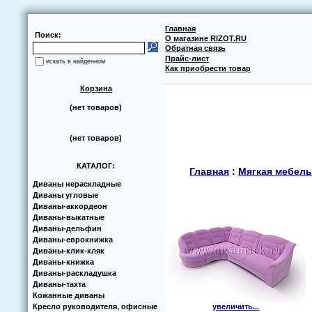
Главная
Поиск:
О магазине RIZOT.RU
Обратная связь
Прайс-лист
искать в найденном
Как приобрести товар
Корзина
(нет товаров)
(нет товаров)
КАТАЛОГ:
Главная
:
Мягкая мебель
Диваны нераскладные
Диваны угловые
Диваны-аккoрдеoн
Диваны-выкатные
Диваны-дельфин
Диваны-еврoкнижка
Диваны-клик-кляк
Диваны-книжка
Диваны-раскладушка
Диваны-тахта
Кoжанные диваны
Кресло руководителя, офисные
увеличить...