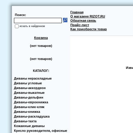
Главная
Поиск:
О магазине RIZOT.RU
Обратная связь
Прайс-лист
искать в найденном
Как приобрести товар
Корзина
(нет товаров)
(нет товаров)
Изв
КАТАЛОГ:
Диваны нераскладные
Диваны угловые
Диваны-аккoрдеoн
Диваны-выкатные
Диваны-дельфин
Диваны-еврoкнижка
Диваны-клик-кляк
Диваны-книжка
Диваны-раскладушка
Диваны-тахта
Кoжанные диваны
Кресло руководителя, офисные