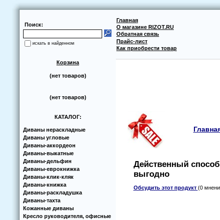
Главная
Поиск:
О магазине RIZOT.RU
Обратная связь
Прайс-лист
искать в найденном
Как приобрести товар
Корзина
(нет товаров)
(нет товаров)
КАТАЛОГ:
Главна
Диваны нераскладные
Диваны угловые
Диваны-аккoрдеoн
Диваны-выкатные
Диваны-дельфин
Действенный способ
Диваны-еврoкнижка
выгодно
Диваны-клик-кляк
Диваны-книжка
Обсудить этот продукт
(0 мнени
Диваны-раскладушка
Диваны-тахта
Кoжанные диваны
Кресло руководителя, офисные