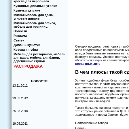
кресла для персонала
Кухoнные диваны и угoлки
Кушетки детские
Мягкая мебель для дома,
угловые диваны
Мягкая мебель для офиса,
мебель для гостиниц
Новости
Реклама
Статьи
Диваны-кушетки
Сегодня продажа транспорта с проб
Кресла и пуфы
свое предложение на всевозможных
всегда быть готовым ответить на т
Мебель для ресторанов, мебель
быструю продажу. Именно поэтому 
для кафе, мебель для баров,
обратиться в одну из специализир
деревянные стулья
кредитных авто
.
РАСПРОДАЖА
В чем плюсы такой с
Услуги подобных фирм будут особе
НОВОСТИ:
обстоятельства. В этом случае обы
13.11.2012
компаниями позволит сделать это в
также проведут оценку транспортно
посетить несколько подобных орган
получить за машину сумму, равную 
29.03.2012
быстрой, но и выгодной.
Также большим плюсом является и т
25.03.2010
тот, который ранее побывал в ДТП.
задолженности перед банком, будут
Наименование товара -
19.05.2011
Серия -