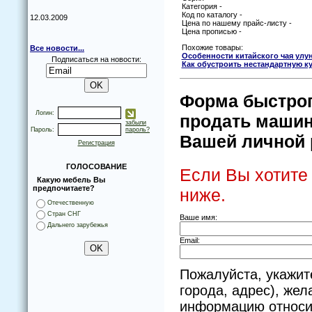
Категория -
Код по каталогу -
12.03.2009
Цена по нашему прайс-листу -
Цена прописью -
Похожие товары:
Все новости...
Особенности китайского чая улу
Подписаться на новости:
Как обустроить нестандартную к
Форма быстрог
Логин:
продать машин
забыли
Пароль:
пароль?
Вашей личной р
Регистрация
ГОЛОСОВАНИЕ
Если Вы хотите
Какую мебель Вы
предпочитаете?
ниже.
Отечественную
Стран СНГ
Ваше имя:
Дальнего зарубежья
Email:
Пожалуйста, укажит
города, адрес), же
информацию относи