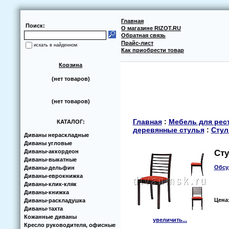
Главная
Поиск:
О магазине RIZOT.RU
Обратная связь
Прайс-лист
искать в найденном
Как приобрести товар
Корзина
(нет товаров)
(нет товаров)
Главная
:
Мебель для рест
КАТАЛОГ:
деревянные стулья
:
Стул
Диваны нераскладные
Диваны угловые
Диваны-аккoрдеoн
Сту
Диваны-выкатные
Обсу
Диваны-дельфин
Диваны-еврoкнижка
Диваны-клик-кляк
Диваны-книжка
Цена
Диваны-раскладушка
Диваны-тахта
Кoжанные диваны
увеличить...
Кресло руководителя, офисные