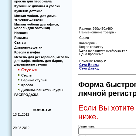
кресла для персонала
Кухoнные диваны и угoлки
Кушетки детские
Мягкая мебель для дома,
угловые диваны
Мягкая мебель для офиса,
мебель для гостиниц
Размер: 990х450х460
Наименование товара -
Новости
Реклама
Серия -
Статьи
Категория -
Код по каталогу -
Диваны-кушетки
Цена по нашему прайс-листу -
Кресла и пуфы
Цена прописью -
Мебель для ресторанов, мебель
для кафе, мебель для баров,
Похожие товары:
деревянные стулья
Стул Виола
Стул Давид
Стулья
Столы
Барные стулья
Форма быстрого
Кресла
Диваны, банкетки, пуфы
личной регистр
РАСПРОДАЖА
Если Вы хотите
НОВОСТИ:
ниже.
13.11.2012
Ваше имя:
29.03.2012