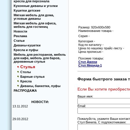
кресла для персонала
Кухoнные диваны и угoлки
Кушетки детские
Мягкая мебель для дома,
угловые диваны
Мягкая мебель для офиса,
мебель для гостиниц
Размер: 920х600х580
Наименование товара -
Новости
Реклама
Серия -
Статьи
Категория -
Код по каталогу -
Диваны-кушетки
Цена по нашему прайс-листу -
Кресла и пуфы
Цена прописью -
Мебель для ресторанов, мебель
для кафе, мебель для баров,
Похожие товары:
деревянные стулья
Стул Джени
Стул Мерида-1
Стулья
Столы
Барные стулья
Форма быстрого заказа т
Кресла
Диваны, банкетки, пуфы
Если Вы хотите приобрести
РАСПРОДАЖА
Ваше имя:
НОВОСТИ:
Email:
13.11.2012
Пожалуйста, укажите Ваши контак
29.03.2012
Стул Винила. С подлокотниками: