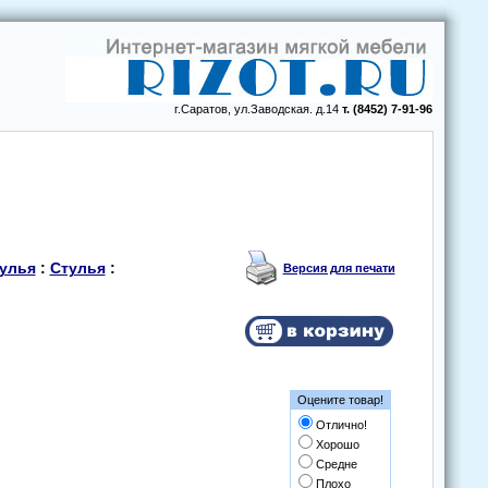
г.Саратов, ул.Заводская. д.14
т. (8452) 7-91-96
тулья
:
Стулья
:
Версия для печати
Оцените товар!
Отлично!
Хорошо
Средне
Плохо