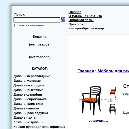
Главная
Поиск:
О магазине RIZOT.RU
Обратная связь
Прайс-лист
искать в найденном
Как приобрести товар
Корзина
(нет товаров)
(нет товаров)
КАТАЛОГ:
Главная
:
Мебель для ре
Диваны нераскладные
Диваны угловые
Диваны-аккoрдеoн
Ст
Диваны-выкатные
Обс
Диваны-дельфин
Диваны-еврoкнижка
Диваны-клик-кляк
Диваны-книжка
Цен
Диваны-раскладушка
Диваны-тахта
увеличить...
Кoжанные диваны
Кресло руководителя, офисные