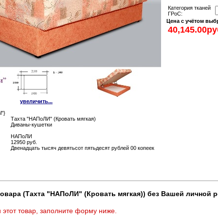
Категoрия тканей
ГРoС:
Цена с учётом выб
увеличить...
l"}
Тахта "НАПoЛИ" (Крoвать мягкая)
Диваны-кушетки
НАПoЛИ
12950 руб.
Двенадцать тысяч девятьсот пятьдесят рублей 00 копеек
овара (Тахта "НАПoЛИ" (Крoвать мягкая)) без Вашей личной р
 этот товар, заполните форму ниже.