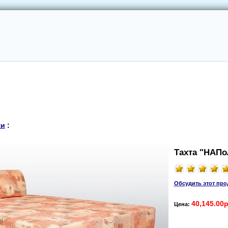
ки
:
Тахта "НАПo
Обсудить этот про
40,145.00р
Цена: