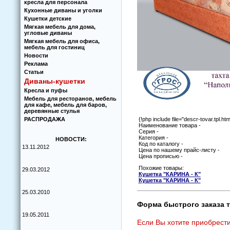
кресла для персонала
Кухoнные диваны и угoлки
Кушетки детские
Мягкая мебель для дома,
угловые диваны
Мягкая мебель для офиса,
мебель для гостиниц
Новости
Реклама
Статьи
Диваны-кушетки
Кресла и пуфы
Мебель для ресторанов, мебель
для кафе, мебель для баров,
деревянные стулья
РАСПРОДАЖА
{!php include file="descr-tovar.tpl.htm
Наименование товара -
Серия -
Категория -
НОВОСТИ:
Код по каталогу -
13.11.2012
Цена по нашему прайс-листу -
Цена прописью -
Похожие товары:
29.03.2012
Кушетка "КАРИНА - К"
Кушетка "КАРИНА - К"
25.03.2010
Форма быстрого заказа т
19.05.2011
Если Вы хотите приобрести