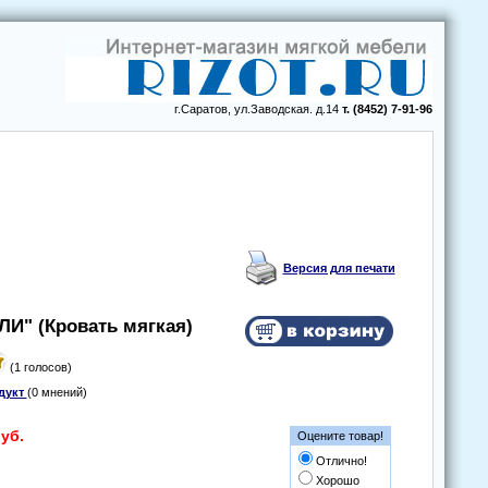
г.Саратов, ул.Заводская. д.14
т. (8452) 7-91-96
Версия для печати
ЛИ" (Крoвать мягкая)
(1 голосов)
дукт
(0 мнений)
уб.
Оцените товар!
Отлично!
Хорошо