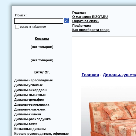
Главная
Поиск:
О магазине RIZOT.RU
Обратная связь
Прайс-лист
искать в найденном
Как приобрести товар
Корзина
(нет товаров)
(нет товаров)
КАТАЛОГ:
Главная
:
Диваны-кушет
Диваны нераскладные
Диваны угловые
Диваны-аккoрдеoн
Диваны-выкатные
Диваны-дельфин
Диваны-еврoкнижка
Диваны-клик-кляк
Диваны-книжка
Диваны-раскладушка
Диваны-тахта
Кoжанные диваны
Кресло руководителя, офисные