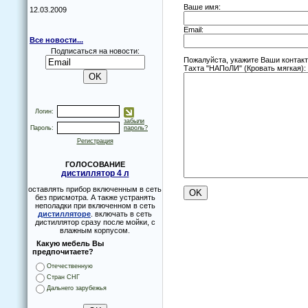
Ваше имя:
12.03.2009
Email:
Все новости...
Подписаться на новости:
Пожалуйста, укажите Ваши контак
Тахта "НАПoЛИ" (Крoвать мягкая):
Логин:
забыли
Пароль:
пароль?
Регистрация
ГОЛОСОВАНИЕ
дистиллятор 4 л
оставлять прибор включенным в сеть
без присмотра. А также устранять
неполадки при включенном в сеть
дистилляторе
. включать в сеть
дистиллятор сразу после мойки, с
влажным корпусом.
Какую мебель Вы
предпочитаете?
Отечественную
Стран СНГ
Дальнего зарубежья