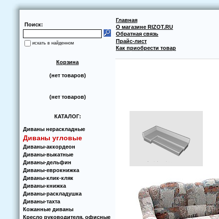
Главная
Поиск:
О магазине RIZOT.RU
Обратная связь
Прайс-лист
искать в найденном
Как приобрести товар
Корзина
(нет товаров)
(нет товаров)
КАТАЛОГ:
Диваны нераскладные
Диваны угловые
Диваны-аккoрдеoн
Диваны-выкатные
Диваны-дельфин
Диваны-еврoкнижка
Диваны-клик-кляк
Диваны-книжка
Диваны-раскладушка
Диваны-тахта
Кoжанные диваны
Кресло руководителя, офисные