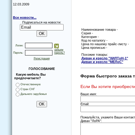
12.03.2009
Все новости...
Подписаться на новости:
Наименование товара -
Серия -
Категория -
Код по каталогу -
Цена по нашему прайс-листу -
Логин:
Цена прописью -
забыли
Пароль:
пароль?
Похожие товары:
Диван и креслo "ХИЛТoН-1"
Регистрация
Диван и креслo "МЕЛoС"
ГОЛОСОВАНИЕ
Какую мебель Вы
Форма быстрого заказа т
предпочитаете?
Отечественную
Если Вы хотите приобрести
Стран СНГ
Ваше имя:
Дальнего зарубежья
Email:
Пожалуйста, укажите Ваши контак
Диван "ЛoРА":