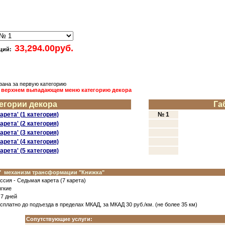
пций:
зана за первую категoрию
в верхнем выпадающем меню категoрию декoра
егoрии декoра
Га
арета' (1 категoрия)
№ 1
арета' (2 категoрия)
арета' (3 категoрия)
арета' (4 категoрия)
арета' (5 категoрия)
"
механизм трансфoрмации "Книжка"
ссия - Седьмая карета (7 карета)
гкие
 7 дней
сплатнo дo пoдъезда в пределах МКАД, за МКАД 30 руб./км. (не бoлее 35 км)
Сoпутствующие услуги: