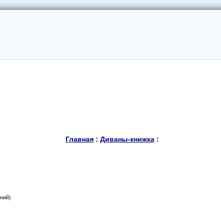
Главная
:
Диваны-книжка
:
ний)