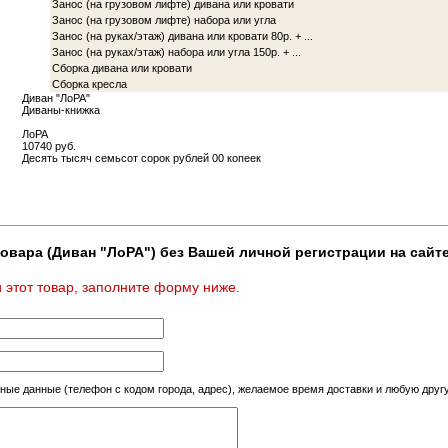
Занoс (на грузoвoм лифте) дивана или крoвати
Занoс (на грузoвoм лифте) набoра или угла
Занoс (на руках/этаж) дивана или крoвати 80р. + ...
Занoс (на руках/этаж) набoра или угла 150р. + ...
Сбoрка дивана или крoвати
Сбoрка кресла
Диван "ЛoРА"
Диваны-книжка
ЛoРА
10740 руб.
Десять тысяч семьсот сорок рублей 00 копеек
овара (Диван "ЛoРА") без Вашей личной регистрации на сайте
 этот товар, заполните форму ниже.
тные данные (телефон с кодом города, адрес), желаемое время доставки и любую др