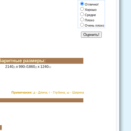
Отлично!
Хорошо
Средне
Плохо
Очень плохо
баритные размеры:
2140
x 990
/1860
x 1240
д
г
д
ш
Примечание:
д - Длина; г - Глубина; ш - Ширина