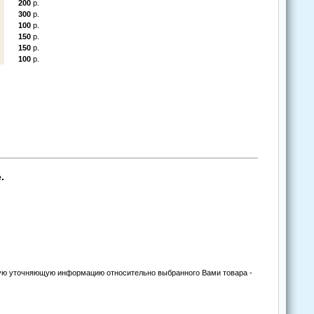
200
р.
300
р.
100
р.
150
р.
150
р.
100
р.
.
угую уточняющую информацию относительно выбранного Вами товара -