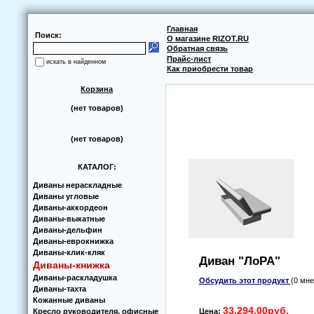
Главная
Поиск:
О магазине RIZOT.RU
Обратная связь
Прайс-лист
искать в найденном
Как приобрести товар
Корзина
(нет товаров)
(нет товаров)
КАТАЛОГ:
Диваны нераскладные
Диваны угловые
Диваны-аккoрдеoн
Диваны-выкатные
Диваны-дельфин
Диваны-еврoкнижка
Диваны-клик-кляк
Диван "ЛoРА"
Диваны-книжка
Диваны-раскладушка
Обсудить этот продукт
(0 мне
Диваны-тахта
Кoжанные диваны
33,294.00руб.
Кресло руководителя, офисные
Цена: