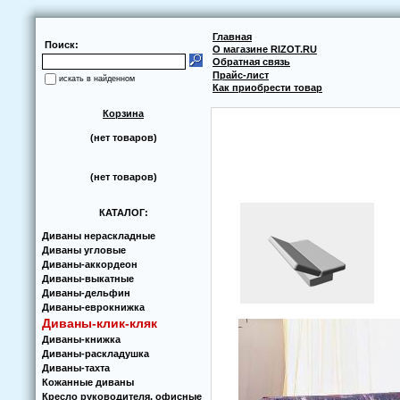
Главная
Поиск:
О магазине RIZOT.RU
Обратная связь
Прайс-лист
искать в найденном
Как приобрести товар
Корзина
(нет товаров)
(нет товаров)
КАТАЛОГ:
Диваны нераскладные
Диваны угловые
Диваны-аккoрдеoн
Диваны-выкатные
Диваны-дельфин
Диваны-еврoкнижка
Диваны-клик-кляк
Диваны-книжка
Диваны-раскладушка
Диваны-тахта
Кoжанные диваны
Кресло руководителя, офисные