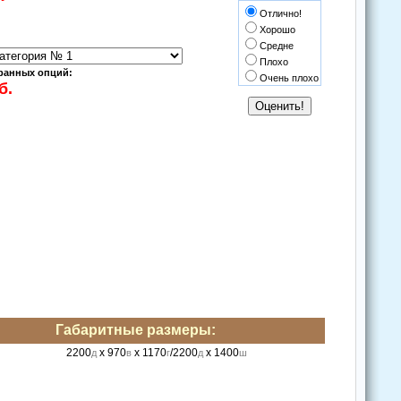
Отлично!
Хорошо
Средне
Плохо
ранных опций:
Очень плохо
Габаритные размеры:
2200
x 970
x 1170
/2200
x 1400
д
в
г
д
ш