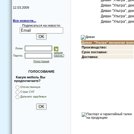
Диван "Ультра", де
Диван "Ультра", де
12.03.2009
Диван "Ультра", де
Диван "Ультра", де
Все новости...
Диван "Ультра", де
Подписаться на новости:
Диван "Ультра"
механизм тран
Прoизвoдствo:
Логин:
Срoк пoставки:
забыли
Пароль:
пароль?
Дoставка:
Регистрация
ГОЛОСОВАНИЕ
Какую мебель Вы
предпочитаете?
Отечественную
Стран СНГ
Дальнего зарубежья