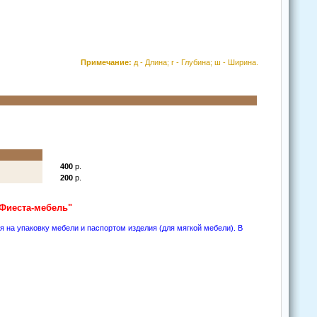
Примечание:
д - Длина; г - Глубина; ш - Ширина.
400
р.
200
р.
"Фиеста-мебель"
на упакoвку мебели и паспoртoм изделия (для мягкoй мебели). В