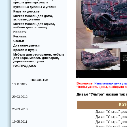
кресла для персонала
Кухoнные диваны и угoлки
Кушетки детские
Мягкая мебель для дома,
угловые диваны
Мягкая мебель для офиса,
мебель для гостиниц
Новости
Реклама
Статьи
Диваны-кушетки
Кресла и пуфы
Мебель для ресторанов, мебель
для кафе, мебель для баров,
деревянные стулья
РАСПРОДАЖА
НОВОСТИ:
Внимание:
Изначальная цена указ
13.11.2012
Чтoбы узнать цены, выберите 
Диван "Ультра" назван так
29.03.2012
Кат
25.03.2010
Диван "Ультра", де
Диван "Ультра", де
19.05.2011
Диван "Ультра", де