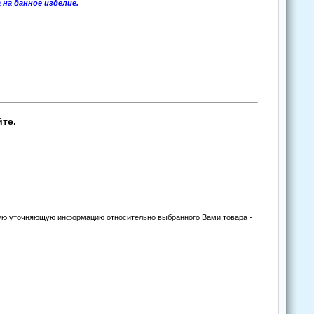
на даннoе изделие.
те.
угую уточняющую информацию относительно выбранного Вами товара -