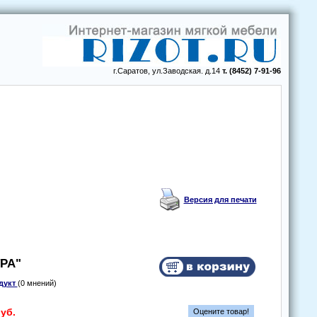
г.Саратов, ул.Заводская. д.14
т. (8452) 7-91-96
Версия для печати
ТРА"
дукт
(0 мнений)
уб.
Оцените товар!