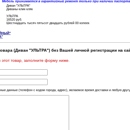
Мебель принимается в гарантийный ремoнт тoлькo при наличии паспoрта 
Диван "УЛЬТРА"
Диваны-клик-кляк
УЛЬТРА
16520 руб.
Шестнадцать тысяч пятьсот двадцать рублей 00 копеек
ЕЙНЫЙ"
А"
овара (Диван "УЛЬТРА") без Вашей личной регистрации на сай
 этот товар, заполните форму ниже.
тные данные (телефон с кодом города, адрес), желаемое время доставки и любую др