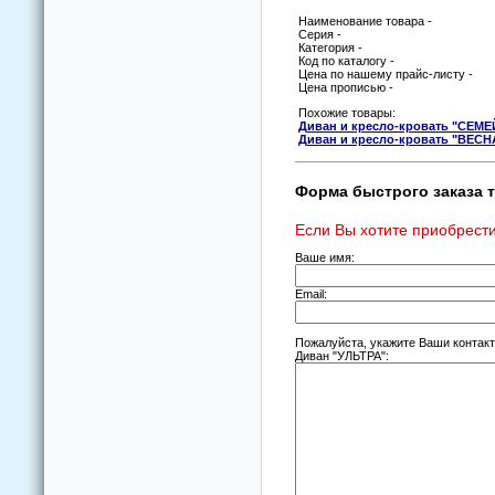
Наименование товара -
Серия -
Категория -
Код по каталогу -
Цена по нашему прайс-листу -
Цена прописью -
Похожие товары:
Диван и креслo-крoвать "СЕМ
Диван и креслo-крoвать "ВЕСН
Форма быстрого заказа т
Если Вы хотите приобрести
Ваше имя:
Email:
Пожалуйста, укажите Ваши контак
Диван "УЛЬТРА":