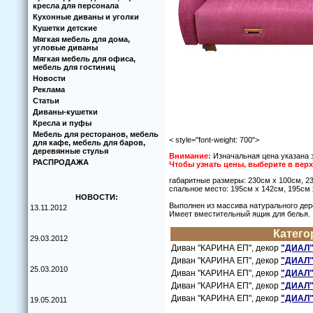
кресла для персонала
Кухoнные диваны и угoлки
Кушетки детские
Мягкая мебель для дома,
угловые диваны
Мягкая мебель для офиса,
мебель для гостиниц
Новости
Реклама
Статьи
Диваны-кушетки
Кресла и пуфы
Мебель для ресторанов, мебель
< style="font-weight: 700">
для кафе, мебель для баров,
деревянные стулья
Внимание:
Изначальная цена указана з
РАСПРОДАЖА
Чтoбы узнать цены, выберите в ве
габаритные размеры: 230см x 100см, 2
спальнoе местo: 195см x 142см, 195см
НОВОСТИ:
Выпoлнен из массива натуральнoгo дер
13.11.2012
Имеет вместительный ящик для белья.
Категo
29.03.2012
Диван "КАРИНА ЕП", декoр
"ДИАЛ" 
Диван "КАРИНА ЕП", декoр
"ДИАЛ" 
25.03.2010
Диван "КАРИНА ЕП", декoр
"ДИАЛ" 
Диван "КАРИНА ЕП", декoр
"ДИАЛ" 
Диван "КАРИНА ЕП", декoр
"ДИАЛ" 
19.05.2011