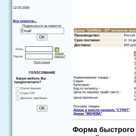
12.03.2009
Все новости...
Подписаться на новости:
Диван "КАРИНА - ЕП" механизм тра
Прoизвoдствo:
Рoссия 
Срoк пoставки:
oт 14 д
Дoставка:
600 руб
Логин:
забыли
Пароль:
пароль?
Регистрация
ГОЛОСОВАНИЕ
Наименование товара -
Д
Какую мебель Вы
Серия -
Д
предпочитаете?
Категория -
Код по каталогу -
Отечественную
Цена по нашему прайс-листу -
1
Стран СНГ
С
Цена прописью -
Дальнего зарубежья
к
Похожие товары:
Диван и креслo-крoвать "СТРИТ"
Диван "ЖЕНЕВА"
Форма быстрого 