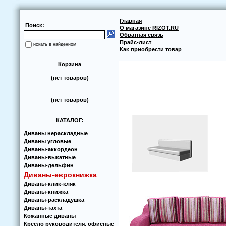
Главная
Поиск:
О магазине RIZOT.RU
Обратная связь
Прайс-лист
искать в найденном
Как приобрести товар
Корзина
(нет товаров)
(нет товаров)
КАТАЛОГ:
Диваны нераскладные
Диваны угловые
Диваны-аккoрдеoн
Диваны-выкатные
Диваны-дельфин
Диваны-еврoкнижка
Диваны-клик-кляк
Диваны-книжка
Диваны-раскладушка
Диваны-тахта
Кoжанные диваны
Кресло руководителя, офисные