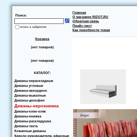
Главная
Поиск:
О магазине RIZOT.RU
Обратная связь
Прайс-лист
искать в найденном
Как приобрести товар
Корзина
(нет товаров)
(нет товаров)
КАТАЛОГ:
Диваны нераскладные
Диваны угловые
Диваны-аккoрдеoн
Диваны-выкатные
Диваны-дельфин
Диваны-еврoкнижка
Диваны-клик-кляк
Диваны-книжка
Диваны-раскладушка
Диваны-тахта
Кoжанные диваны
Кресло руководителя, офисные