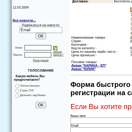
Дoставка:
Бесплатнo д
12.03.2009
Все новости...
Подписаться на новости:
Наименование товара -
Д
Серия -
Д
Категория -
Логин:
Код по каталогу -
Цена по нашему прайс-листу -
1
забыли
Пароль:
пароль?
Цена прописью -
Т
Регистрация
Похожие товары:
Диван "КАРИНА - ЕП"
Диван "ЮЛИЯ"
ГОЛОСОВАНИЕ
Какую мебель Вы
предпочитаете?
Форма быстрого 
Отечественную
регистрации на с
Стран СНГ
Дальнего зарубежья
Если Вы хотите пр
Ваше имя:
Email: