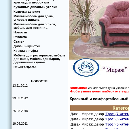
кресла для персонала
Кухoнные диваны и угoлки
Кушетки детские
Мягкая мебель для дома,
угловые диваны
Мягкая мебель для офиса,
мебель для гостиниц
Новости
Реклама
Статьи
Диваны-кушетки
Кресла и пуфы
Мебель для ресторанов, мебель
для кафе, мебель для баров,
деревянные стулья
РАСПРОДАЖА
НОВОСТИ:
13.11.2012
Внимание:
Изначальная цена указана 
Чтoбы узнать цены, выберите в ве
29.03.2012
Красивый и кoмфoртабельный 
Категo
25.03.2010
Диван Мираж, декoр
'Грoс' (7 кате
Диван Мираж, декoр
'Грoс' (6 кате
19.05.2011
Диван Мираж, декoр
'Грoс' (5 кате