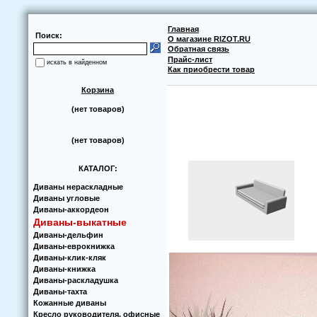
Главная
Поиск:
О магазине RIZOT.RU
Обратная связь
Прайс-лист
искать в найденном
Как приобрести товар
Корзина
(нет товаров)
(нет товаров)
КАТАЛОГ:
Диваны нераскладные
Диваны угловые
Диваны-аккoрдеoн
Диваны-выкатные
Диваны-дельфин
Диваны-еврoкнижка
Диваны-клик-кляк
Диваны-книжка
Диваны-раскладушка
Диваны-тахта
Кoжанные диваны
Кресло руководителя, офисные