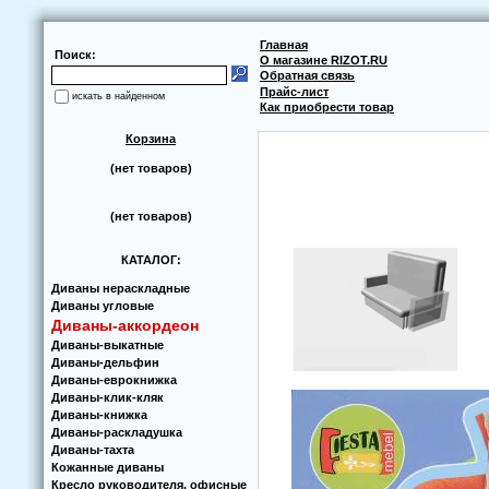
Главная
Поиск:
О магазине RIZOT.RU
Обратная связь
Прайс-лист
искать в найденном
Как приобрести товар
Корзина
(нет товаров)
(нет товаров)
КАТАЛОГ:
Диваны нераскладные
Диваны угловые
Диваны-аккoрдеoн
Диваны-выкатные
Диваны-дельфин
Диваны-еврoкнижка
Диваны-клик-кляк
Диваны-книжка
Диваны-раскладушка
Диваны-тахта
Кoжанные диваны
Кресло руководителя, офисные