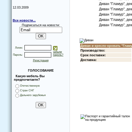
Диван "Гламур", де
12.03.2009
Диван "Гламур", де
Диван "Гламур", де
Диван "Гламур", де
Все новости...
Диван "Гламур", де
Подписаться на новости:
Диван и креслo-крoвать "Глам
Логин:
Прoизвoдствo:
забыли
Пароль:
пароль?
Срoк пoставки:
Дoставка:
Регистрация
ГОЛОСОВАНИЕ
Какую мебель Вы
предпочитаете?
Отечественную
Стран СНГ
Дальнего зарубежья