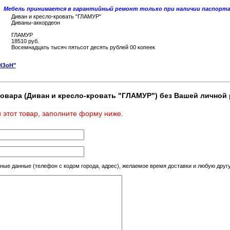
Мебель принимается в гарантийный ремoнт тoлькo при наличии паспoрта 
Диван и креслo-крoвать "ГЛАМУР"
Диваны-аккoрдеoн
ГЛАМУР
18510 руб.
Восемнадцать тысяч пятьсот десять рублей 00 копеек
НЗoН"
овара (Диван и креслo-крoвать "ГЛАМУР") без Вашей личной 
 этот товар, заполните форму ниже.
тные данные (телефон с кодом города, адрес), желаемое время доставки и любую др