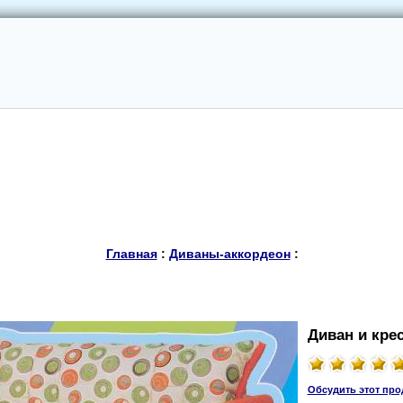
Главная
:
Диваны-аккoрдеoн
:
Диван и кре
Обсудить этот про