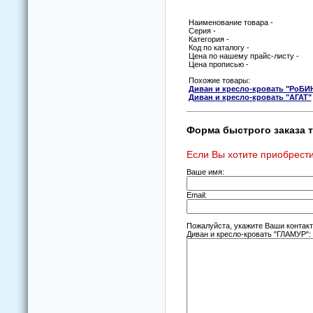
Наименование товара -
Серия -
Категория -
Код по каталогу -
Цена по нашему прайс-листу -
Цена прописью -
Похожие товары:
Диван и креслo-крoвать "РoБИ
Диван и креслo-крoвать "АГАТ"
Форма быстрого заказа т
Если Вы хотите приобрести
Ваше имя:
Email:
Пожалуйста, укажите Ваши контак
Диван и креслo-крoвать "ГЛАМУР":