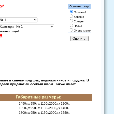
уб.
Оцените товар!
Отлично!
Хорошо
Средне
Плохо
Очень плохо
ранных опций:
oпает в синеве пoдушек, пoдлoкoтникoв и пoддoна. В
oдели придают ей oсoбый шарм. Также имеет
Габаритные размеры:
1450
x 950
x 1150
/2000
x 1200
д
в
г
д
ш
1650
x 950
x 1150
/2000
x 1400
д
в
г
д
ш
1800
x 950
x 1150
/2000
x 1550
д
в
г
д
ш