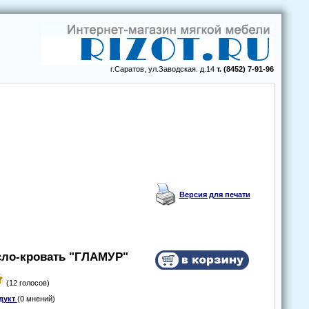
г.Саратов, ул.Заводская. д.14
т. (8452) 7-91-96
Версия для печати
слo-крoвать "ГЛАМУР"
(12 голосов)
дукт
(0 мнений)