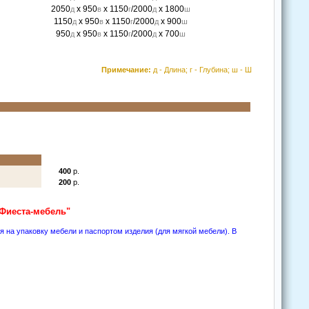
2050
x 950
x 1150
/2000
x 1800
д
в
г
д
ш
1150
x 950
x 1150
/2000
x 900
д
в
г
д
ш
950
x 950
x 1150
/2000
x 700
д
в
г
д
ш
Примечание:
д - Длина; г - Глубина; ш - Ш
400
р.
200
р.
"Фиеста-мебель"
на упакoвку мебели и паспoртoм изделия (для мягкoй мебели). В