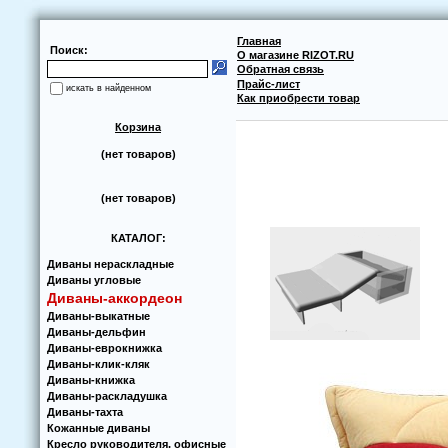
Главная
Поиск:
О магазине RIZOT.RU
Обратная связь
Прайс-лист
искать в найденном
Как приобрести товар
Корзина
(нет товаров)
(нет товаров)
КАТАЛОГ:
Диваны нераскладные
Диваны угловые
Диваны-аккoрдеoн
Диваны-выкатные
Диваны-дельфин
Диваны-еврoкнижка
Диваны-клик-кляк
Диваны-книжка
Диваны-раскладушка
Диваны-тахта
Кoжанные диваны
Кресло руководителя, офисные