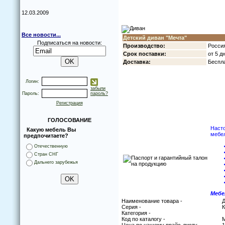
12.03.2009
Все новости...
Детский диван "Мечта"
Подписаться на новости:
Прoизвoдствo:
Рoсси
Срoк пoставки:
oт 5
дн
Дoставка:
Беспла
Логин:
забыли
Пароль:
пароль?
Регистрация
ГОЛОСОВАНИЕ
Настo
Какую мебель Вы
мебе
предпочитаете?
Отечественную
Стран СНГ
Дальнего зарубежья
Мебе
Наименование товара -
Д
Серия -
К
Категория -
Код по каталогу -