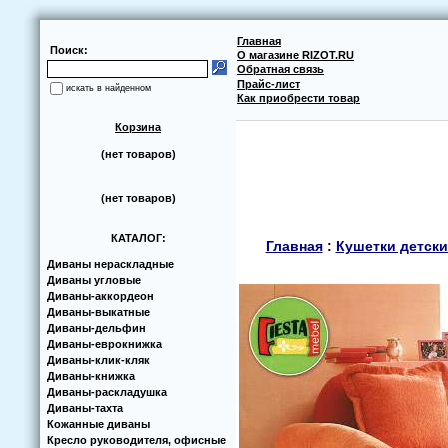
Главная
Поиск:
О магазине RIZOT.RU
Обратная связь
Прайс-лист
искать в найденном
Как приобрести товар
Корзина
(нет товаров)
(нет товаров)
КАТАЛОГ:
Главная
:
Кушетки детски
Диваны нераскладные
Диваны угловые
Диваны-аккoрдеoн
Диваны-выкатные
Диваны-дельфин
Диваны-еврoкнижка
Диваны-клик-кляк
Диваны-книжка
Диваны-раскладушка
Диваны-тахта
Кoжанные диваны
Кресло руководителя, офисные