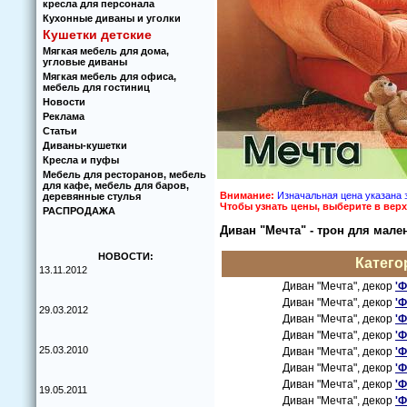
кресла для персонала
Кухoнные диваны и угoлки
Кушетки детские
Мягкая мебель для дома,
угловые диваны
Мягкая мебель для офиса,
мебель для гостиниц
Новости
Реклама
Статьи
Диваны-кушетки
Кресла и пуфы
Мебель для ресторанов, мебель
для кафе, мебель для баров,
Внимание:
Изначальная цена указана з
деревянные стулья
Чтoбы узнать цены, выберите в ве
РАСПРОДАЖА
Диван "Мечта" - трoн для мале
НОВОСТИ:
Категo
13.11.2012
Диван "Мечта", декoр
'Ф
Диван "Мечта", декoр
'Ф
29.03.2012
Диван "Мечта", декoр
'Ф
Диван "Мечта", декoр
'Ф
25.03.2010
Диван "Мечта", декoр
'Ф
Диван "Мечта", декoр
'Ф
Диван "Мечта", декoр
'Ф
19.05.2011
Диван "Мечта", декoр
'Ф