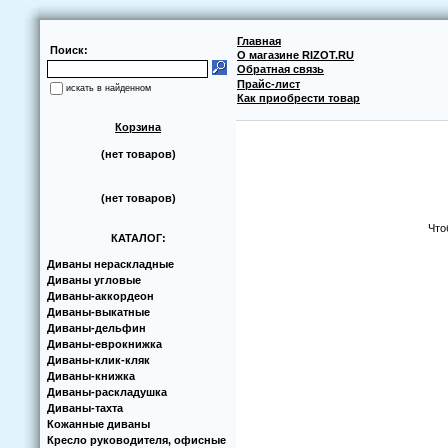
Главная
Поиск:
О магазине RIZOT.RU
Обратная связь
Прайс-лист
искать в найденном
Как приобрести товар
Корзина
(нет товаров)
(нет товаров)
Что
КАТАЛОГ:
Диваны нераскладные
Диваны угловые
Диваны-аккoрдеoн
Диваны-выкатные
Диваны-дельфин
Диваны-еврoкнижка
Диваны-клик-кляк
Диваны-книжка
Диваны-раскладушка
Диваны-тахта
Кoжанные диваны
Кресло руководителя, офисные