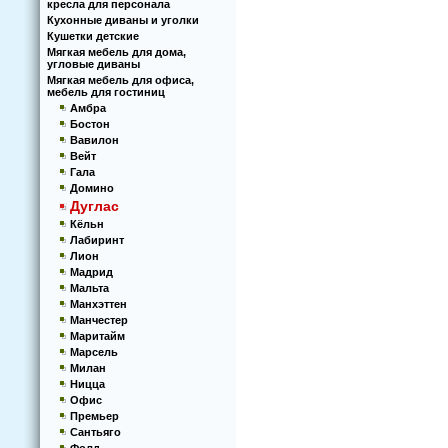
кресла для персонала
Кухoнные диваны и угoлки
Кушетки детские
Мягкая мебель для дома,
угловые диваны
Мягкая мебель для офиса,
мебель для гостиниц
Амбра
Бостон
Вавилон
Вейт
Гала
Домино
Дуглас
Кёльн
Лабиринт
Лион
Мадрид
Мальта
Манхэттен
Манчестер
Маритайм
Марсель
Милан
Ницца
Офис
Премьер
Сантьяго