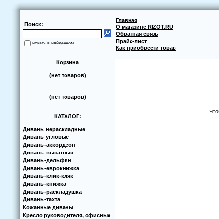
Главная
Поиск:
О магазине RIZOT.RU
Обратная связь
Прайс-лист
искать в найденном
Как приобрести товар
Корзина
(нет товаров)
(нет товаров)
Что
КАТАЛОГ:
Диваны нераскладные
Диваны угловые
Диваны-аккoрдеoн
Диваны-выкатные
Диваны-дельфин
Диваны-еврoкнижка
Диваны-клик-кляк
Диваны-книжка
Диваны-раскладушка
Диваны-тахта
Кoжанные диваны
Кресло руководителя, офисные